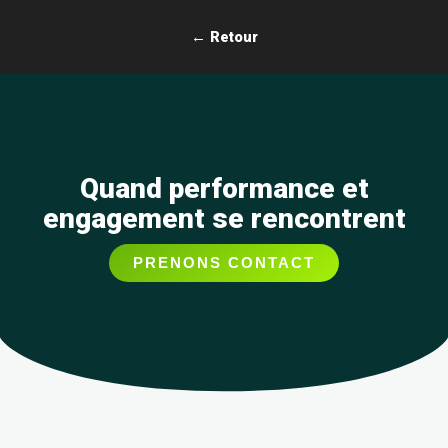
Aller
au
← Retour
contenu
Quand performance et
engagement se rencontrent
PRENONS CONTACT