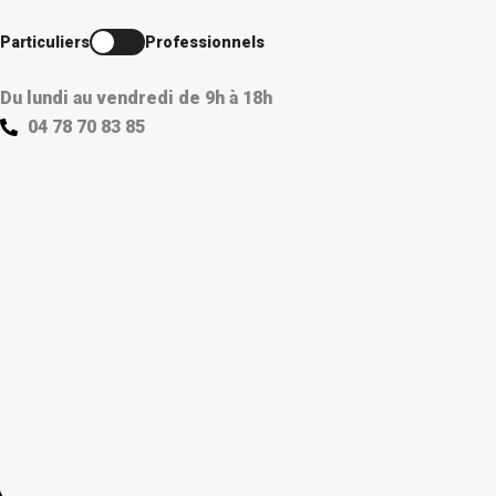
Aller
au
Particuliers
Professionnels
contenu
Du lundi au vendredi de 9h à 18h
04 78 70 83 85