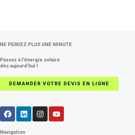
NE PERDEZ PLUS UNE MINUTE
Passez à l’énergie solaire
dès aujourd’hui !
DEMANDER VOTRE DEVIS EN LIGNE
F
L
I
Y
a
i
n
o
c
n
s
u
e
k
t
t
Navigation