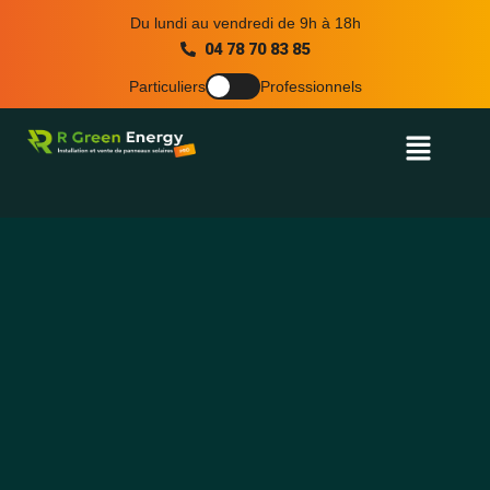
Aller
Du lundi au vendredi de 9h à 18h
au
04 78 70 83 85
contenu
Particuliers
Professionnels
Menu