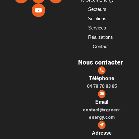
R Green Energy
c
n
u
s
Secteurs
e
k
t
t
b
e
u
a
Solutions
o
d
b
g
Services
o
i
e
r
Réalisations
k
n
a
m
Contact
Nous contacter
Téléphone
04 78 70 83 85
Email
contact@rgreen-
energy.com
Adresse