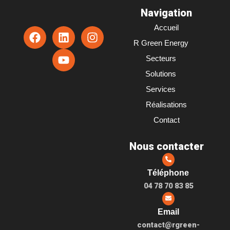
Navigation
Accueil
F
L
Y
I
a
i
o
n
R Green Energy
c
n
u
s
Secteurs
e
k
t
t
b
e
u
a
Solutions
o
d
b
g
Services
o
i
e
r
Réalisations
k
n
a
m
Contact
Nous contacter
Téléphone
04 78 70 83 85
Email
contact@rgreen-