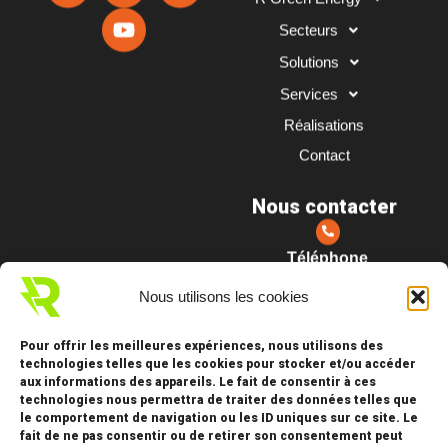
c
n
u
s
Secteurs
e
k
t
t
b
e
u
a
Solutions
o
d
b
g
Services
o
i
e
r
k
n
a
Réalisations
m
Contact
Nous contacter
Téléphone
04 78 70 83 85
Nous utilisons les cookies
Email
Pour offrir les meilleures expériences, nous utilisons des
contact@rgreen-
technologies telles que les cookies pour stocker et/ou accéder
energy.com
aux informations des appareils. Le fait de consentir à ces
technologies nous permettra de traiter des données telles que
le comportement de navigation ou les ID uniques sur ce site. Le
Adresse
fait de ne pas consentir ou de retirer son consentement peut