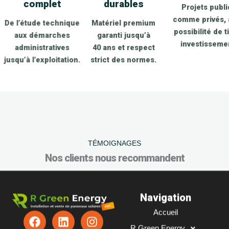
complet
durables
Projets publics
comme privés, avec
De l’étude technique
Matériel premium
possibilité de tiers-
aux démarches
garanti jusqu’à
investissement.
administratives
40 ans et respect
jusqu’à l’exploitation.
strict des normes.
TÉMOIGNAGES
Nos clients nous recommandent
Navigation
Accueil
F
L
Y
I
a
i
o
n
R Green Energy