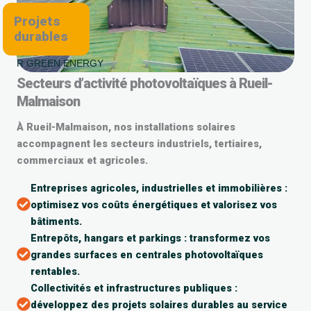
Projets
durables
R GREEN ENERGY
Secteurs d’activité photovoltaïques à Rueil-
Malmaison
À Rueil-Malmaison, nos installations solaires
accompagnent les secteurs industriels, tertiaires,
commerciaux et agricoles.
Entreprises agricoles, industrielles et immobilières :
optimisez vos coûts énergétiques et valorisez vos
bâtiments.
Entrepôts, hangars et parkings : transformez vos
grandes surfaces en centrales photovoltaïques
rentables.
Collectivités et infrastructures publiques :
développez des projets solaires durables au service