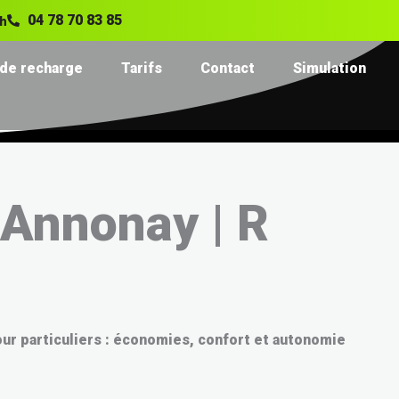
04 78 70 83 85
8h
de recharge
Tarifs
Contact
Simulation
 Annonay | R
our particuliers : économies, confort et autonomie