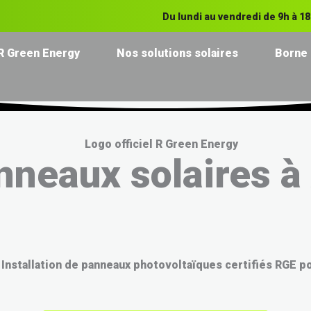
Du lundi au vendredi de 9h à 1
R Green Energy
Nos solutions solaires
Borne 
anneaux solaires à
 Installation de panneaux photovoltaïques certifiés RGE p