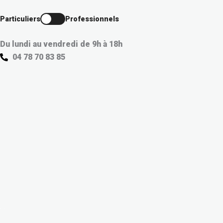
Aller
au
Particuliers
Professionnels
contenu
Du lundi au vendredi de 9h à 18h
04 78 70 83 85