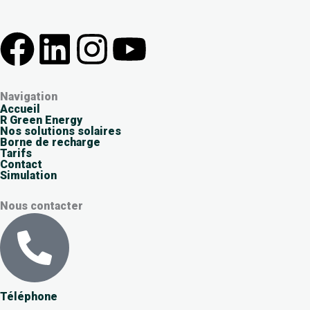
F
L
I
Y
a
i
n
o
Navigation
c
n
s
u
Accueil
R Green Energy
Nos solutions solaires
e
k
t
t
Borne de recharge
Tarifs
Contact
b
e
a
u
Simulation
Nous contacter
o
d
g
b
o
i
r
e
k
n
a
Téléphone