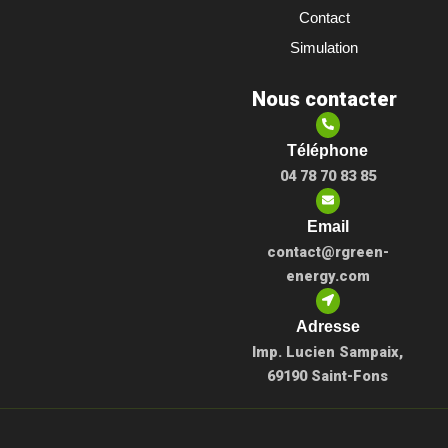
o
i
e
r
Contact
k
n
a
m
Simulation
Nous contacter
Téléphone
04 78 70 83 85
Email
contact@rgreen-
energy.com
Adresse
Imp. Lucien Sampaix,
69190 Saint-Fons